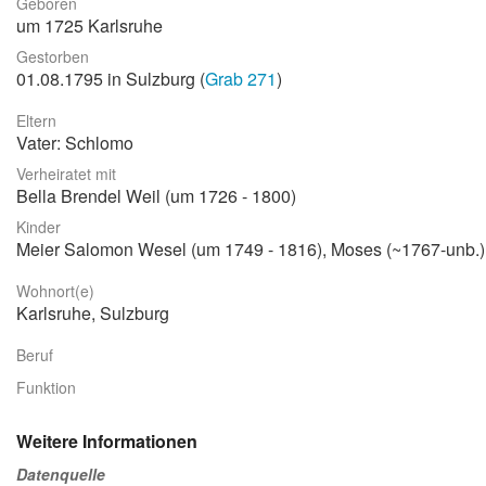
Geboren
um 1725 Karlsruhe
Stadtrundgang
Gestorben
Der Friedhof
01.08.1795 in Sulzburg (
Grab 271
)
Unsere Initiative
Eltern
Vater: Schlomo
Aktuelles
Verheiratet mit
Suche
Bella Brendel Weil (um 1726 - 1800)
Kinder
Meier Salomon Wesel (um 1749 - 1816), Moses (~1767-unb.)
Wohnort(e)
Karlsruhe, Sulzburg
Beruf
Funktion
Weitere Informationen
Datenquelle