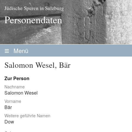
Jüdische Spuren in Sulzburg
Personendaten
Menü
Startseite
Salomon Wesel, Bär
Geschichte
Zur Person
Personen
Nachname
Salomon Wesel
Personenliste
Vorname
Familien
Bär
Weitere geführte Namen
Vereine / Stiftungen
Dow
Erwerbsleben