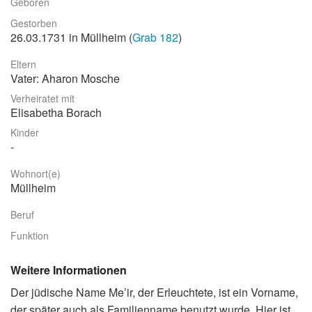
Geboren
Stadtrundgang
Gestorben
26.03.1731 in Müllheim (
Grab 182
)
Der Friedhof
Eltern
Unsere Initiative
Vater: Aharon Mosche
Aktuelles
Verheiratet mit
Elisabetha Borach
Suche
Kinder
Wohnort(e)
Müllheim
Beruf
Funktion
Weitere Informationen
Der jüdische Name Me’ir, der Erleuchtete, ist ein Vorname,
der später auch als Familienname benutzt wurde. Hier ist