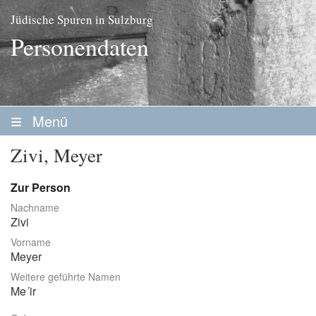
Jüdische Spuren in Sulzburg
Personendaten
Menü
Startseite
Zivi, Meyer
Geschichte
Zur Person
Personen
Nachname
Zivi
Personenliste
Vorname
Familien
Meyer
Weitere geführte Namen
Vereine / Stiftungen
Me´ir
Erwerbsleben