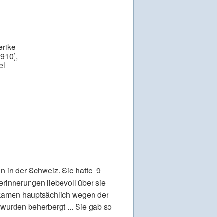
erike
1910),
el
 in der Schweiz. Sie hatte 9
rinnerungen liebevoll über sie
d kamen hauptsächlich wegen der
wurden beherbergt ... Sie gab so