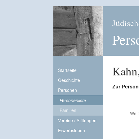
Jüdisch
Pers
Kahn
Startseite
Geschichte
Zur Person
Personen
Personenliste
Familien
Weit
Vereine / Stiftungen
Erwerbsleben