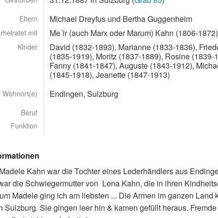
Michael Dreyfus und Bertha Guggenheim
Eltern
Me´ir (auch Marx oder Marum) Kahn (1806-1872)
rheiratet mit
David (1832-1893), Marianne (1833-1836), Fried
Kinder
(1835-1919), Moritz (1837-1889), Rosine (1839-
Fanny (1841-1847), Auguste (1843-1912), Micha
(1845-1918), Jeanette (1847-1913)
Endingen, Sulzburg
Wohnort(e)
Beruf
Funktion
formationen
adele Kahn war die Tochter eines Lederhändlers aus Endingen
war die Schwiegermutter von Lena Kahn, die in ihren Kindheitse
"Zum Madele ging ich am liebsten ... Die Armen im ganzen Lan
 Sulzburg. Sie gingen leer hin & kamen gefüllt heraus. Fremde 