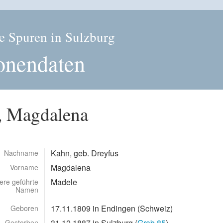
e Spuren in Sulzburg
onendaten
, Magdalena
Kahn
, geb.
Dreyfus
Nachname
Magdalena
Vorname
Madele
ere geführte
Namen
17.11.1809 in Endingen (Schweiz)
Geboren
31.12.1887 in Sulzburg (
Grab 85
)
Gestorben