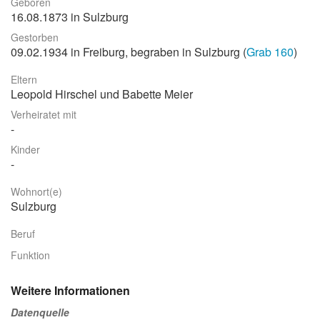
Geboren
16.08.1873 in Sulzburg
Stadtrundgang
Gestorben
Der Friedhof
09.02.1934 in Freiburg, begraben in Sulzburg (
Grab 160
)
Unsere Initiative
Eltern
Leopold Hirschel und Babette Meier
Aktuelles
Verheiratet mit
Suche
Kinder
Wohnort(e)
Sulzburg
Beruf
Funktion
Weitere Informationen
Datenquelle