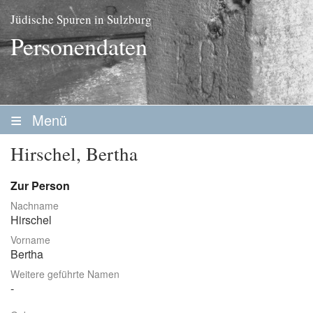
Jüdische Spuren in Sulzburg
Personendaten
Menü
Startseite
Hirschel, Bertha
Geschichte
Zur Person
Personen
Nachname
Hirschel
Personenliste
Vorname
Familien
Bertha
Weitere geführte Namen
Vereine / Stiftungen
Erwerbsleben