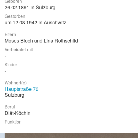
Geboren
26.02.1891 in Sulzburg
Stadtrundgang
Gestorben
Der Friedhof
um 12.08.1942 in Auschwitz
Unsere Initiative
Eltern
Moses Bloch und Lina Rothschild
Aktuelles
Verheiratet mit
Suche
Kinder
Wohnort(e)
Hauptstraße 70
Sulzburg
Beruf
Diät-Köchin
Funktion