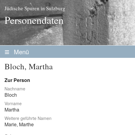
Jüdische Spuren in Sulzburg
Personendaten
Menü
Startseite
Bloch, Martha
Geschichte
Zur Person
Personen
Nachname
Bloch
Personenliste
Vorname
Familien
Martha
Weitere geführte Namen
Vereine / Stiftungen
Marie, Marthe
Erwerbsleben