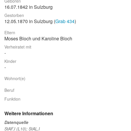
Geboren
16.07.1842 in Sulzburg
Stadtrundgang
Gestorben
Der Friedhof
12.05.1870 in Sulzburg (
Grab 434
)
Unsere Initiative
Eltern
Moses Bloch und Karoline Bloch
Aktuelles
Verheiratet mit
Suche
Kinder
Wohnort(e)
Beruf
Funktion
Weitere Informationen
Datenquelle
StAF,I (L10); StAL,I