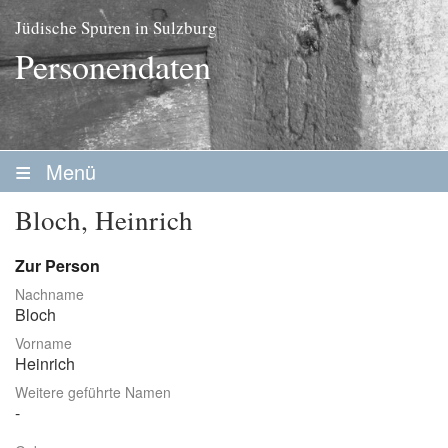
Jüdische Spuren in Sulzburg
Personendaten
Menü
Startseite
Bloch, Heinrich
Geschichte
Zur Person
Personen
Nachname
Bloch
Personenliste
Vorname
Familien
Heinrich
Weitere geführte Namen
Vereine / Stiftungen
Erwerbsleben