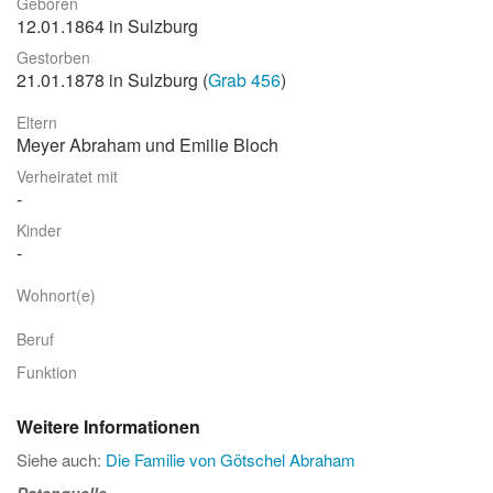
Geboren
12.01.1864 in Sulzburg
Stadtrundgang
Gestorben
Der Friedhof
21.01.1878 in Sulzburg (
Grab 456
)
Unsere Initiative
Eltern
Meyer Abraham und Emilie Bloch
Aktuelles
Verheiratet mit
Suche
Kinder
Wohnort(e)
Beruf
Funktion
Weitere Informationen
Siehe auch:
Die Familie von Götschel Abraham