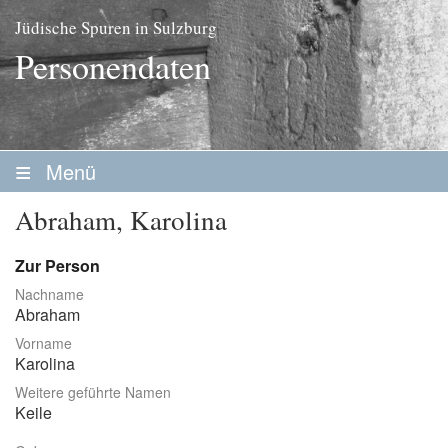
Jüdische Spuren in Sulzburg
Personendaten
Menü
Startseite
Abraham, Karolina
Geschichte
Zur Person
Personen
Nachname
Abraham
Personenliste
Vorname
Familien
Karolina
Weitere geführte Namen
Vereine / Stiftungen
Keile
Erwerbsleben