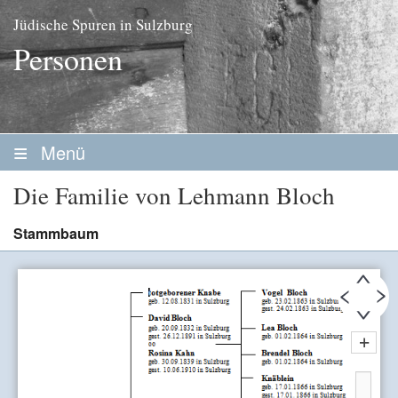
Jüdische Spuren in Sulzburg
Personen
Menü
Startseite
Die Familie von Lehmann Bloch
Geschichte
Stammbaum
Personen
Personenliste
Familien
Vereine / Stiftungen
Erwerbsleben