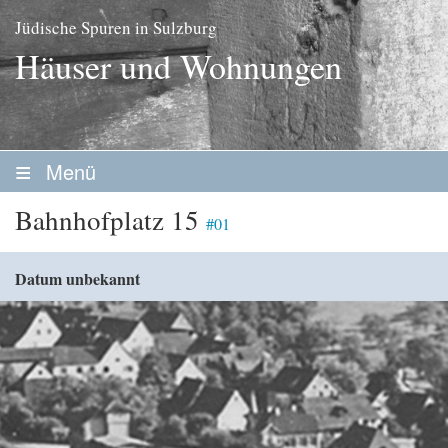
Jüdische Spuren in Sulzburg
Häuser und Wohnungen
Menü
Startseite
Bahnhofplatz 15
#01
Geschichte
Datum unbekannt
Personen
Vereine / Stiftungen
Erwerbsleben
Stadtrundgang
Stadtplan