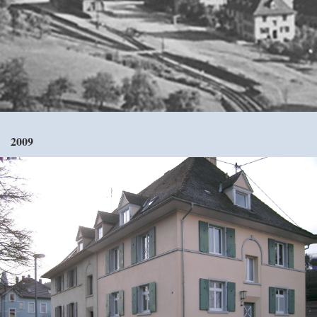
Häuser und Wohnungen
Die Synagoge
Der Friedhof
Unsere Initiative
Aktuelles
2009
Suche